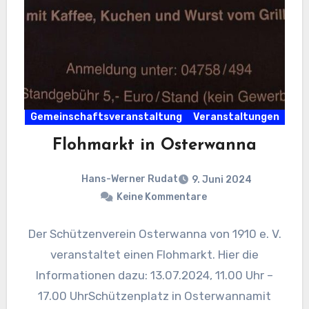
Gemeinschaftsveranstaltung
Veranstaltungen
Flohmarkt in Osterwanna
Hans-Werner Rudat
9. Juni 2024
Keine Kommentare
Der Schützenverein Osterwanna von 1910 e. V.
veranstaltet einen Flohmarkt. Hier die
Informationen dazu: 13.07.2024, 11.00 Uhr –
17.00 UhrSchützenplatz in Osterwannamit