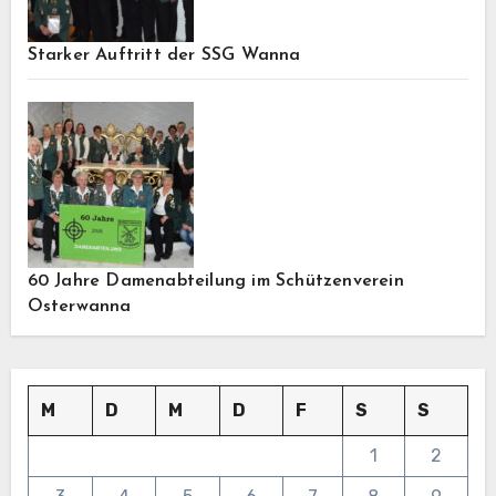
Starker Auftritt der SSG Wanna
60 Jahre Damenabteilung im Schützenverein
Osterwanna
M
D
M
D
F
S
S
1
2