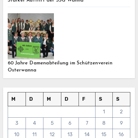
Starker Auftritt der SSG Wanna
60 Jahre Damenabteilung im Schützenverein
Osterwanna
M
D
M
D
F
S
S
1
2
3
4
5
6
7
8
9
10
11
12
13
14
15
16