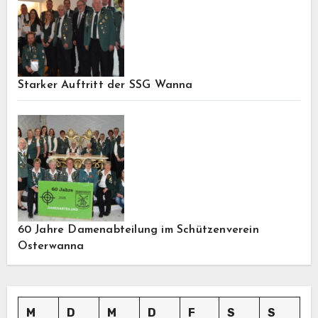
Starker Auftritt der SSG Wanna
60 Jahre Damenabteilung im Schützenverein
Osterwanna
M
D
M
D
F
S
S