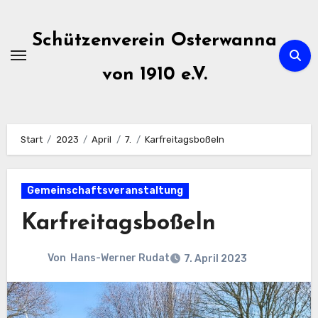
Zum
Inhalt
Schützenverein Osterwanna
springen
von 1910 e.V.
Start
2023
April
7.
Karfreitagsboßeln
Gemeinschaftsveranstaltung
Karfreitagsboßeln
Von
Hans-Werner Rudat
7. April 2023