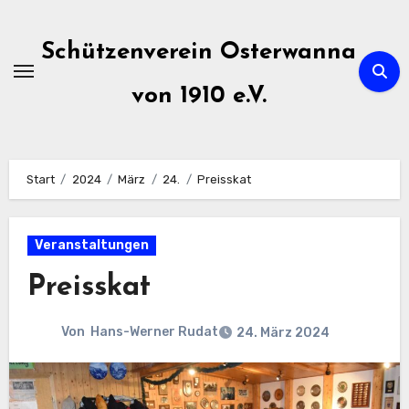
Zum
Inhalt
Schützenverein Osterwanna
springen
von 1910 e.V.
Start
2024
März
24.
Preisskat
Veranstaltungen
Preisskat
Von
Hans-Werner Rudat
24. März 2024